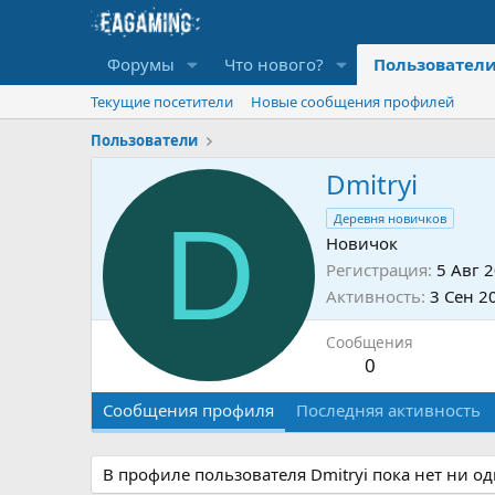
Форумы
Что нового?
Пользовател
Текущие посетители
Новые сообщения профилей
Пользователи
Dmitryi
D
Деревня новичков
Новичок
Регистрация
5 Авг 
Активность
3 Сен 2
Сообщения
0
Сообщения профиля
Последняя активность
В профиле пользователя Dmitryi пока нет ни о