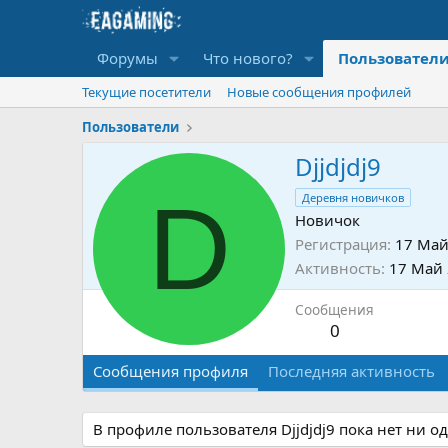
Форумы
Что нового?
Пользовател
Текущие посетители
Новые сообщения профилей
Пользователи
Djjdjdj9
D
Деревня новичков
Новичок
Регистрация
17 Май
Активность
17 Май
Сообщения
0
Сообщения профиля
Последняя активность
В профиле пользователя Djjdjdj9 пока нет ни 