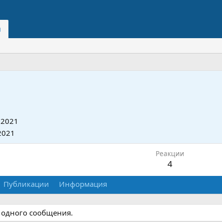
и
 2021
2021
Реакции
4
Публикации
Информация
и одного сообщения.