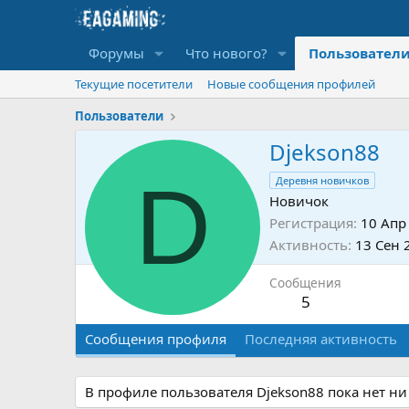
Форумы
Что нового?
Пользовател
Текущие посетители
Новые сообщения профилей
Пользователи
Djekson88
D
Деревня новичков
Новичок
Регистрация
10 Апр
Активность
13 Сен 
Сообщения
5
Сообщения профиля
Последняя активность
В профиле пользователя Djekson88 пока нет н