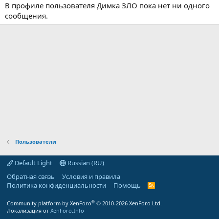
В профиле пользователя Димка ЗЛО пока нет ни одного
сообщения.
Пользователи
Default Light
Russian (RU)
Обратная связь
Условия и правила
Политика конфиденциальности
Помощь
R
S
S
®
Community platform by XenForo
© 2010-2026 XenForo Ltd.
Локализация от
XenForo.Info