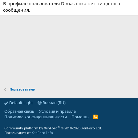
В профиле пользователя Dimas пока нет ни одного
сообщения.
Пользователи
Default Light
Russian (RU)
Обратная связь
Условия и правила
Политика конфиденциальности
Помощь
R
S
S
®
Community platform by XenForo
© 2010-2026 XenForo Ltd.
Локализация от
XenForo.Info