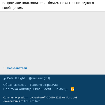
В профиле пользователя Dima20 пока нет ни одного
сообщения.
Пользователи
Default Light
Russian (RU)
Обратная связь
Условия и правила
Политика конфиденциальности
Помощь
R
S
S
®
Community platform by XenForo
© 2010-2026 XenForo Ltd.
Локализация от
XenForo.Info