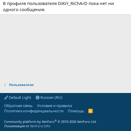
В профиле пользователя DiKiY_RiChArD пока нет ни
одного сообщения.
Пользователи
Default Light
Russian (RU)
Обратная связь
Условия и правила
Политика конфиденциальности
Помощь
R
S
S
®
Community platform by XenForo
© 2010-2026 XenForo Ltd.
Локализация от
XenForo.Info