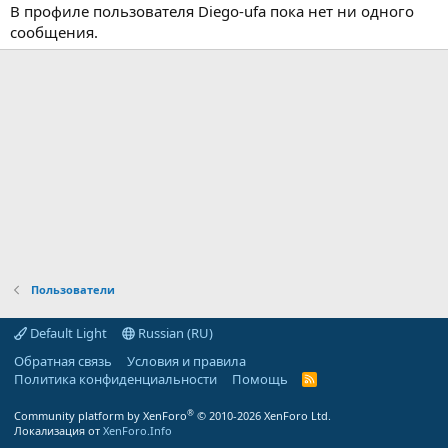
В профиле пользователя Diego-ufa пока нет ни одного
сообщения.
Пользователи
Default Light
Russian (RU)
Обратная связь
Условия и правила
Политика конфиденциальности
Помощь
R
S
S
®
Community platform by XenForo
© 2010-2026 XenForo Ltd.
Локализация от
XenForo.Info