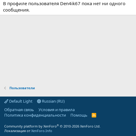
В профиле пользователя Den4ik67 пока нет ни одного
сообщения.
Пользователи
Default Light
Russian (RU)
Обратная связь
Условия и правила
Политика конфиденциальности
Помощь
R
S
S
®
Community platform by XenForo
© 2010-2026 XenForo Ltd.
Локализация от
XenForo.Info