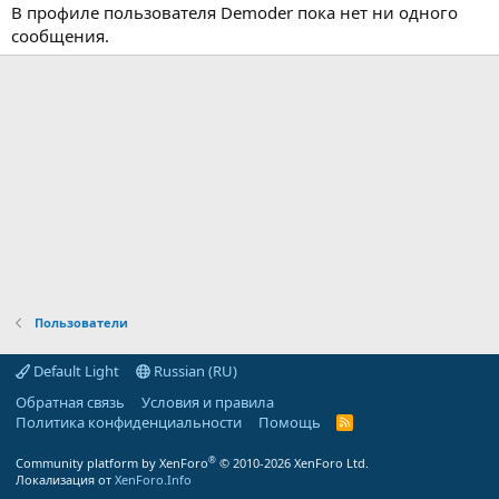
В профиле пользователя Demoder пока нет ни одного
сообщения.
Пользователи
Default Light
Russian (RU)
Обратная связь
Условия и правила
Политика конфиденциальности
Помощь
R
S
S
®
Community platform by XenForo
© 2010-2026 XenForo Ltd.
Локализация от
XenForo.Info