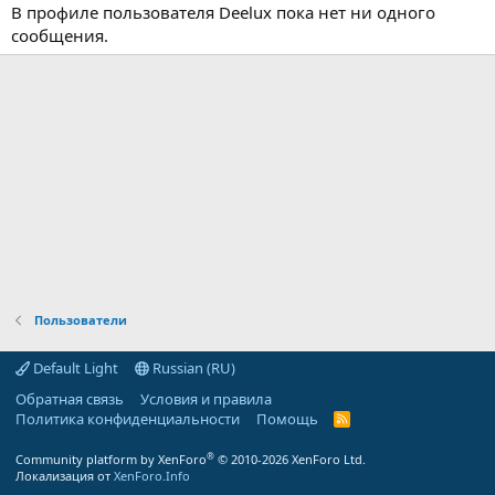
В профиле пользователя Deelux пока нет ни одного
сообщения.
Пользователи
Default Light
Russian (RU)
Обратная связь
Условия и правила
Политика конфиденциальности
Помощь
R
S
S
®
Community platform by XenForo
© 2010-2026 XenForo Ltd.
Локализация от
XenForo.Info