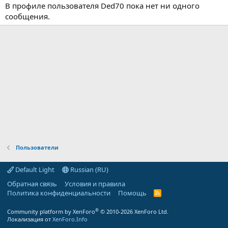
В профиле пользователя Ded70 пока нет ни одного
сообщения.
Пользователи
Default Light
Russian (RU)
Обратная связь
Условия и правила
Политика конфиденциальности
Помощь
R
S
S
®
Community platform by XenForo
© 2010-2026 XenForo Ltd.
Локализация от
XenForo.Info