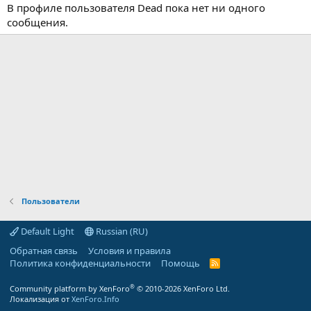
В профиле пользователя Dead пока нет ни одного
сообщения.
Пользователи
Default Light
Russian (RU)
Обратная связь
Условия и правила
Политика конфиденциальности
Помощь
R
S
S
®
Community platform by XenForo
© 2010-2026 XenForo Ltd.
Локализация от
XenForo.Info