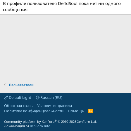
В профиле пользователя De4dSoul пока нет ни одного
сообщения.
Пользователи
Default Light
Russian (RU)
Обратная связь
Условия и правила
Политика конфиденциальности
Помощь
R
S
S
®
Community platform by XenForo
© 2010-2026 XenForo Ltd.
Локализация от
XenForo.Info