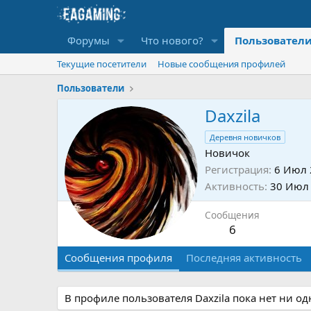
Форумы
Что нового?
Пользовател
Текущие посетители
Новые сообщения профилей
Пользователи
Daxzila
Деревня новичков
Новичок
Регистрация
6 Июл 
Активность
30 Июл
Сообщения
6
Сообщения профиля
Последняя активность
В профиле пользователя Daxzila пока нет ни о