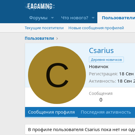
Форумы
Что нового?
Пользовател
Текущие посетители
Новые сообщения профилей
Пользователи
Csarius
C
Деревня новичков
Новичок
Регистрация
18 Сен
Активность
18 Сен 
Сообщения
0
Сообщения профиля
Последняя активность
В профиле пользователя Csarius пока нет ни о