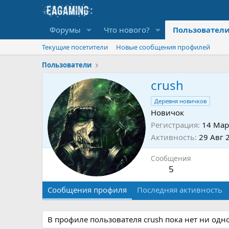
Форумы
Что нового?
Пользовател
Текущие посетители
Новые сообщения профилей
Пользователи
crush
Деревня новичков
Новичок
Регистрация
14 Мар
Активность
29 Авг 
Сообщения
5
Сообщения профиля
Последняя активность
В профиле пользователя crush пока нет ни одн