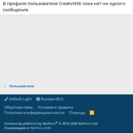
В профиле пользователя CreativNSK пока нет ни одного
сообщения.
Пользователи
Default Light
Russian (RU)
Обратная связь
Условия и правила
Политика конфиденциальности
Помощь
R
S
S
®
Community platform by XenForo
© 2010-2026 XenForo Ltd.
Локализация от
XenForo.Info