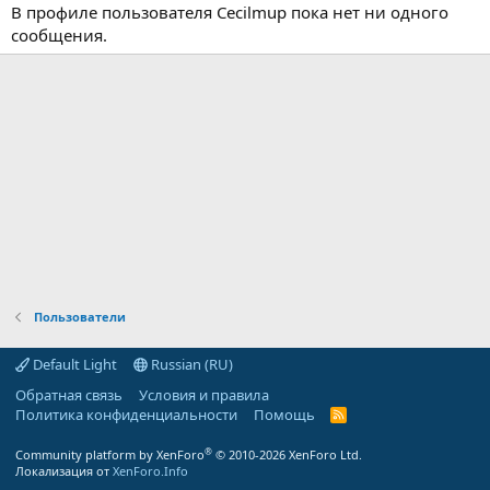
В профиле пользователя Cecilmup пока нет ни одного
сообщения.
Пользователи
Default Light
Russian (RU)
Обратная связь
Условия и правила
Политика конфиденциальности
Помощь
R
S
S
®
Community platform by XenForo
© 2010-2026 XenForo Ltd.
Локализация от
XenForo.Info