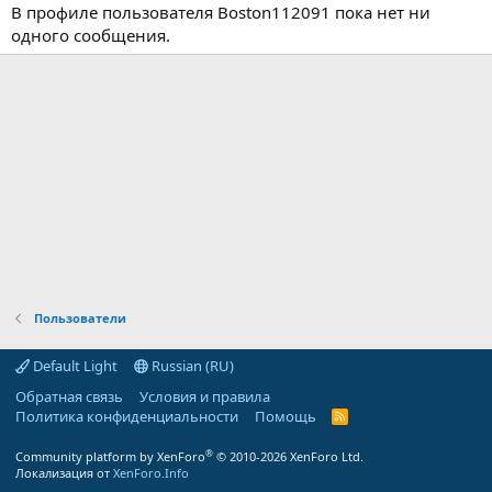
В профиле пользователя Boston112091 пока нет ни
одного сообщения.
Пользователи
Default Light
Russian (RU)
Обратная связь
Условия и правила
Политика конфиденциальности
Помощь
R
S
S
®
Community platform by XenForo
© 2010-2026 XenForo Ltd.
Локализация от
XenForo.Info