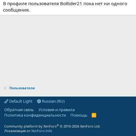
В профиле пользователя BoRider21 пока нет ни одного
сообщения.
Пользователи
Default Light
Russian (RU)
Обратная связь
Условия и правила
Политика конфиденциальности
Помощь
R
S
S
®
Community platform by XenForo
© 2010-2026 XenForo Ltd.
Локализация от
XenForo.Info