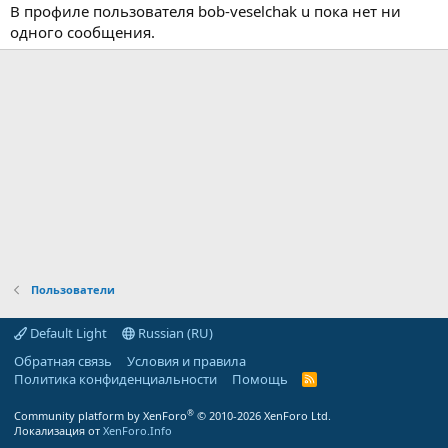
В профиле пользователя bob-veselchak u пока нет ни
одного сообщения.
Пользователи
Default Light
Russian (RU)
Обратная связь
Условия и правила
Политика конфиденциальности
Помощь
R
S
S
®
Community platform by XenForo
© 2010-2026 XenForo Ltd.
Локализация от
XenForo.Info