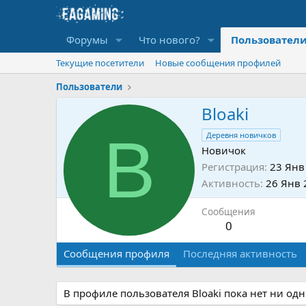
Форумы
Что нового?
Пользовател
Текущие посетители
Новые сообщения профилей
Пользователи
Bloaki
B
Деревня новичков
Новичок
Регистрация
23 Янв
Активность
26 Янв 
Сообщения
0
Сообщения профиля
Последняя активность
В профиле пользователя Bloaki пока нет ни од