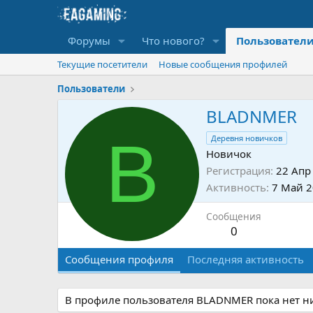
Форумы
Что нового?
Пользовател
Текущие посетители
Новые сообщения профилей
Пользователи
BLADNMER
B
Деревня новичков
Новичок
Регистрация
22 Апр
Активность
7 Май 
Сообщения
0
Сообщения профиля
Последняя активность
В профиле пользователя BLADNMER пока нет н