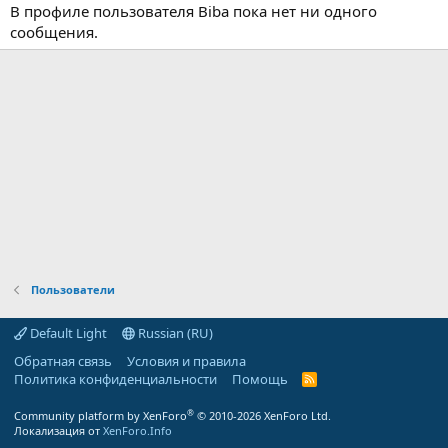
В профиле пользователя Biba пока нет ни одного
сообщения.
Пользователи
Default Light
Russian (RU)
Обратная связь
Условия и правила
Политика конфиденциальности
Помощь
R
S
S
®
Community platform by XenForo
© 2010-2026 XenForo Ltd.
Локализация от
XenForo.Info