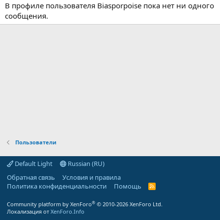
В профиле пользователя Biasporpoise пока нет ни одного
сообщения.
Пользователи
Default Light
Russian (RU)
Обратная связь
Условия и правила
Политика конфиденциальности
Помощь
R
S
S
®
Community platform by XenForo
© 2010-2026 XenForo Ltd.
Локализация от
XenForo.Info