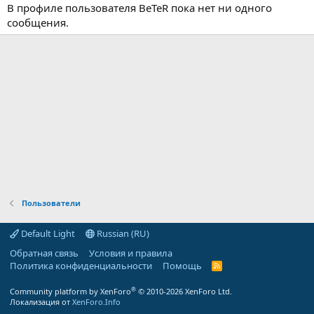
В профиле пользователя BeTeR пока нет ни одного
сообщения.
Пользователи
Default Light
Russian (RU)
Обратная связь
Условия и правила
Политика конфиденциальности
Помощь
R
S
S
®
Community platform by XenForo
© 2010-2026 XenForo Ltd.
Локализация от
XenForo.Info