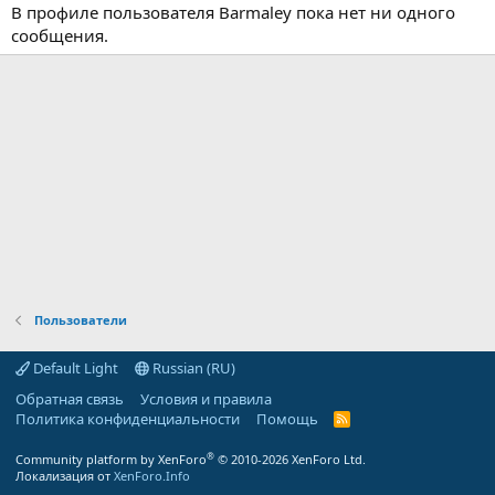
В профиле пользователя Barmaley пока нет ни одного
сообщения.
Пользователи
Default Light
Russian (RU)
Обратная связь
Условия и правила
Политика конфиденциальности
Помощь
R
S
S
®
Community platform by XenForo
© 2010-2026 XenForo Ltd.
Локализация от
XenForo.Info