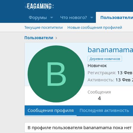
Форумы
Что нового?
Пользовател
Текущие посетители
Новые сообщения профилей
Пользователи
bananamam
B
Деревня новичков
Новичок
Регистрация
13 Фев
Активность
13 Фев 
Сообщения
4
Сообщения профиля
Последняя активность
В профиле пользователя bananamama пока нет