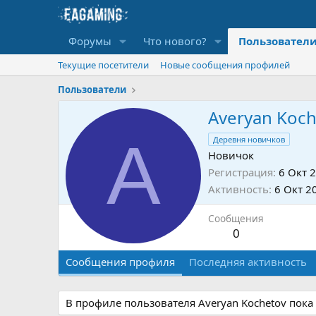
Форумы
Что нового?
Пользовател
Текущие посетители
Новые сообщения профилей
Пользователи
Averyan Koch
A
Деревня новичков
Новичок
Регистрация
6 Окт 
Активность
6 Окт 2
Сообщения
0
Сообщения профиля
Последняя активность
В профиле пользователя Averyan Kochetov пока