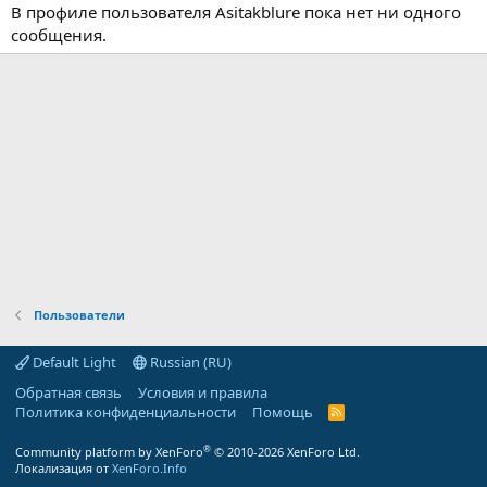
В профиле пользователя Asitakblure пока нет ни одного
сообщения.
Пользователи
Default Light
Russian (RU)
Обратная связь
Условия и правила
Политика конфиденциальности
Помощь
R
S
S
®
Community platform by XenForo
© 2010-2026 XenForo Ltd.
Локализация от
XenForo.Info