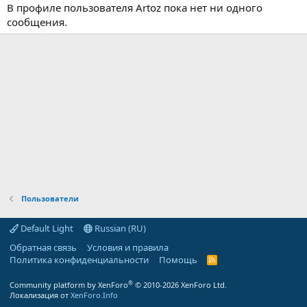
В профиле пользователя Artoz пока нет ни одного
сообщения.
Пользователи
Default Light
Russian (RU)
Обратная связь
Условия и правила
Политика конфиденциальности
Помощь
R
S
S
®
Community platform by XenForo
© 2010-2026 XenForo Ltd.
Локализация от
XenForo.Info