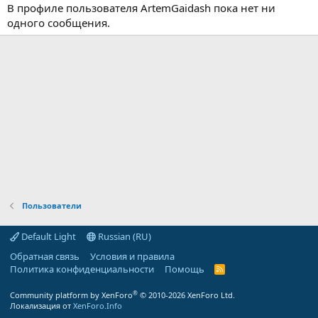
В профиле пользователя ArtemGaidash пока нет ни
одного сообщения.
Пользователи
Default Light
Russian (RU)
Обратная связь
Условия и правила
Политика конфиденциальности
Помощь
R
S
S
®
Community platform by XenForo
© 2010-2026 XenForo Ltd.
Локализация от
XenForo.Info