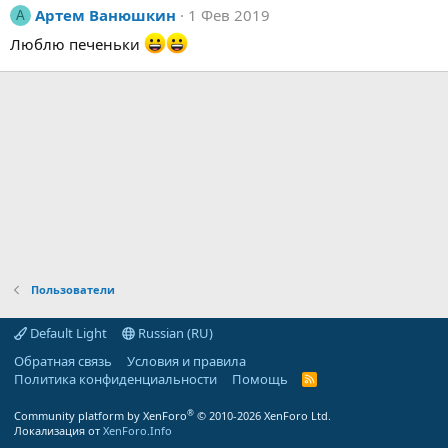
Артем Ванюшкин
1 Фев 2019
А
Люблю печеньки
Пользователи
Default Light
Russian (RU)
Обратная связь
Условия и правила
Политика конфиденциальности
Помощь
R
S
S
®
Community platform by XenForo
© 2010-2026 XenForo Ltd.
Локализация от
XenForo.Info