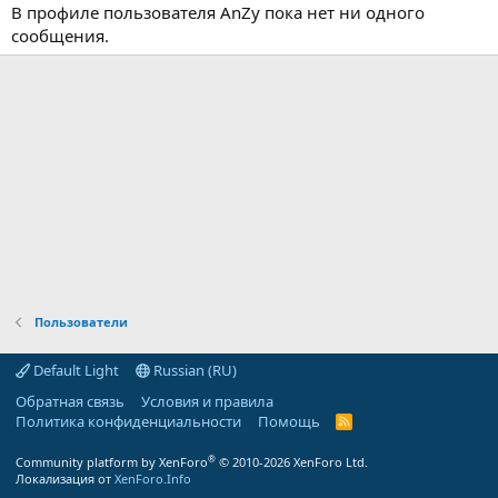
В профиле пользователя AnZy пока нет ни одного
сообщения.
Пользователи
Default Light
Russian (RU)
Обратная связь
Условия и правила
Политика конфиденциальности
Помощь
R
S
S
®
Community platform by XenForo
© 2010-2026 XenForo Ltd.
Локализация от
XenForo.Info