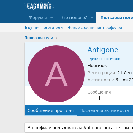
Форумы
Что нового?
Пользовател
Текущие посетители
Новые сообщения профилей
Пользователи
Antigone
A
Деревня новичков
Новичок
Регистрация
21 Сен
Активность
6 Ноя 2
Сообщения
1
Сообщения профиля
Последняя активность
В профиле пользователя Antigone пока нет ни 