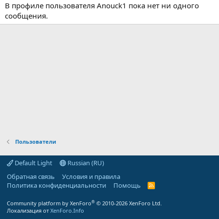
В профиле пользователя Anouck1 пока нет ни одного
сообщения.
Пользователи
Default Light
Russian (RU)
Обратная связь
Условия и правила
Политика конфиденциальности
Помощь
R
S
S
®
Community platform by XenForo
© 2010-2026 XenForo Ltd.
Локализация от
XenForo.Info