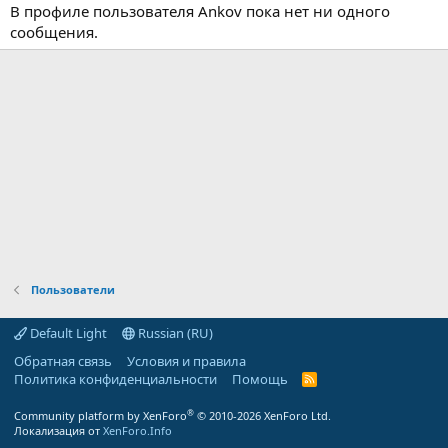
В профиле пользователя Ankov пока нет ни одного
сообщения.
Пользователи
Default Light
Russian (RU)
Обратная связь
Условия и правила
Политика конфиденциальности
Помощь
R
S
S
®
Community platform by XenForo
© 2010-2026 XenForo Ltd.
Локализация от
XenForo.Info