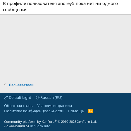
В профиле пользователя andrey5 пока нет ни одного
сообщения.
Пользователи
Default Light
Russian (RU)
Обратная связь
Условия и правила
Политика конфиденциальности
Помощь
R
S
S
®
Community platform by XenForo
© 2010-2026 XenForo Ltd.
Локализация от
XenForo.Info