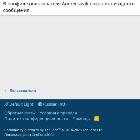
В профиле пользователя Andrei savik пока нет ни одного
сообщения.
Пользователи
Default Light
Russian (RU)
Обратная связь
Условия и правила
Политика конфиденциальности
Помощь
R
S
S
®
Community platform by XenForo
© 2010-2026 XenForo Ltd.
Локализация от
XenForo.Info