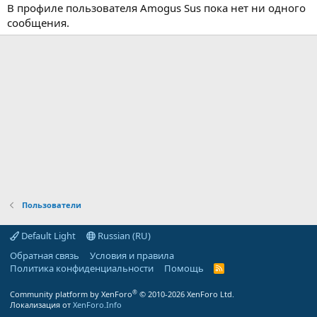
В профиле пользователя Amogus Sus пока нет ни одного
сообщения.
Пользователи
Default Light
Russian (RU)
Обратная связь
Условия и правила
Политика конфиденциальности
Помощь
R
S
S
®
Community platform by XenForo
© 2010-2026 XenForo Ltd.
Локализация от
XenForo.Info