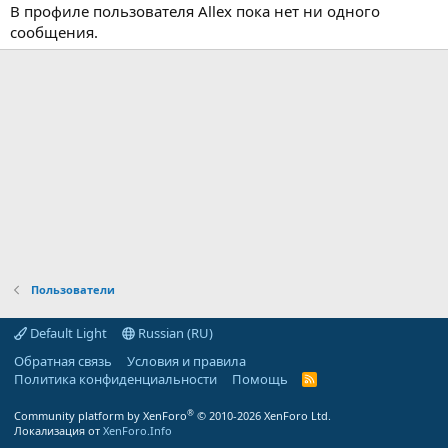
В профиле пользователя Allex пока нет ни одного
сообщения.
Пользователи
Default Light
Russian (RU)
Обратная связь
Условия и правила
Политика конфиденциальности
Помощь
R
S
S
®
Community platform by XenForo
© 2010-2026 XenForo Ltd.
Локализация от
XenForo.Info