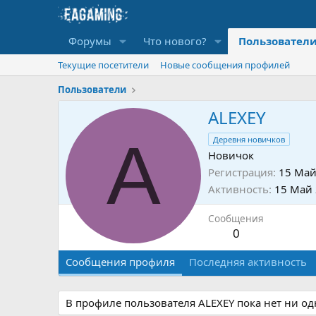
Форумы
Что нового?
Пользовател
Текущие посетители
Новые сообщения профилей
Пользователи
ALEXEY
A
Деревня новичков
Новичок
Регистрация
15 Май
Активность
15 Май
Сообщения
0
Сообщения профиля
Последняя активность
В профиле пользователя ALEXEY пока нет ни о