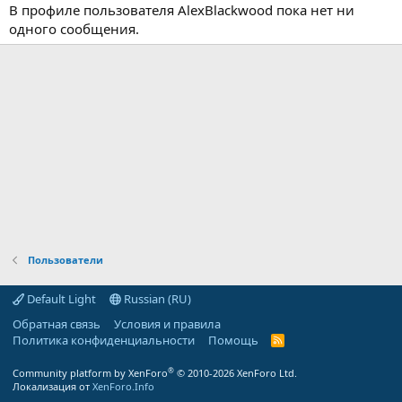
В профиле пользователя AlexBlackwood пока нет ни
одного сообщения.
Пользователи
Default Light
Russian (RU)
Обратная связь
Условия и правила
Политика конфиденциальности
Помощь
R
S
S
®
Community platform by XenForo
© 2010-2026 XenForo Ltd.
Локализация от
XenForo.Info