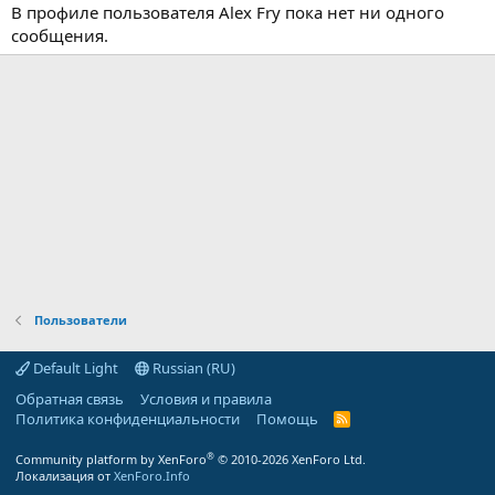
В профиле пользователя Alex Fry пока нет ни одного
сообщения.
Пользователи
Default Light
Russian (RU)
Обратная связь
Условия и правила
Политика конфиденциальности
Помощь
R
S
S
®
Community platform by XenForo
© 2010-2026 XenForo Ltd.
Локализация от
XenForo.Info