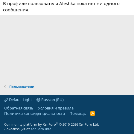
В профиле пользователя Aleshka пока нет ни одного
сообщения.
Пользователи
Default Light
Russian (RU)
Обратная связь
Условия и правила
Политика конфиденциальности
Помощь
R
S
S
®
Community platform by XenForo
© 2010-2026 XenForo Ltd.
Локализация от
XenForo.Info