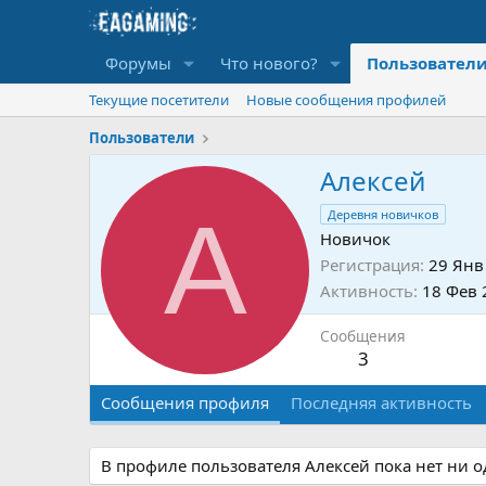
Форумы
Что нового?
Пользовател
Текущие посетители
Новые сообщения профилей
Пользователи
Алексей
А
Деревня новичков
Новичок
Регистрация
29 Янв
Активность
18 Фев 
Сообщения
3
Сообщения профиля
Последняя активность
В профиле пользователя Алексей пока нет ни 