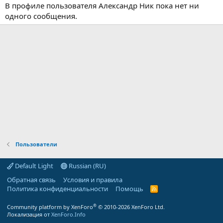
В профиле пользователя Александр Ник пока нет ни
одного сообщения.
Пользователи
Default Light
Russian (RU)
Обратная связь
Условия и правила
Политика конфиденциальности
Помощь
R
S
S
®
Community platform by XenForo
© 2010-2026 XenForo Ltd.
Локализация от
XenForo.Info