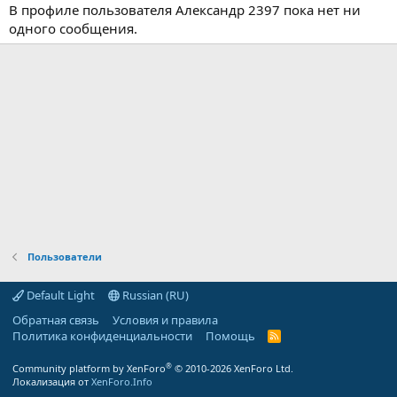
В профиле пользователя Александр 2397 пока нет ни
одного сообщения.
Пользователи
Default Light
Russian (RU)
Обратная связь
Условия и правила
Политика конфиденциальности
Помощь
R
S
S
®
Community platform by XenForo
© 2010-2026 XenForo Ltd.
Локализация от
XenForo.Info