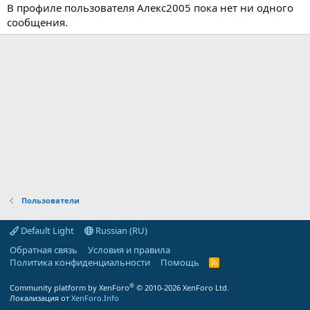
В профиле пользователя Алекс2005 пока нет ни одного
сообщения.
Пользователи
Default Light
Russian (RU)
Обратная связь
Условия и правила
Политика конфиденциальности
Помощь
R
S
S
®
Community platform by XenForo
© 2010-2026 XenForo Ltd.
Локализация от
XenForo.Info